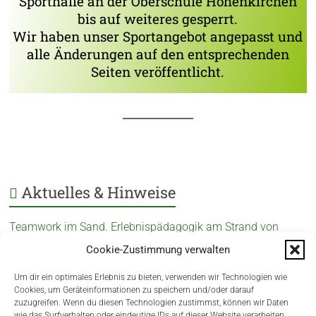
Sporthalle an der Oberschule Hohenkirchen
bis auf weiteres gesperrt.
Wir haben unser Sportangebot angepasst und
alle Änderungen auf den entsprechenden
Seiten veröffentlicht.
Aktuelles & Hinweise
Teamwork im Sand. Erlebnispädagogik am Strand von
Schillig.
Cookie-Zustimmung verwalten
Gelungener Start in den Mai beim MTV Hohenkirchen
Um dir ein optimales Erlebnis zu bieten, verwenden wir Technologien wie
Cookies, um Geräteinformationen zu speichern und/oder darauf
Jiu-Jitsu Gürtelprüfung beim Budo Club Hohenkirchen
zuzugreifen. Wenn du diesen Technologien zustimmst, können wir Daten
wie das Surfverhalten oder eindeutige IDs auf dieser Website verarbeiten.