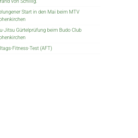
rand von Schillig.
elungener Start in den Mai beim MTV
ohenkirchen
iu-Jitsu Gürtelprüfung beim Budo Club
ohenkirchen
lltags-Fitness-Test (AFT)