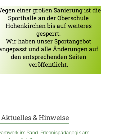
egen einer großen Sanierung ist die
Sporthalle an der Oberschule
Hohenkirchen bis auf weiteres
gesperrt.
Wir haben unser Sportangebot
angepasst und alle Änderungen auf
den entsprechenden Seiten
veröffentlicht.
Aktuelles & Hinweise
eamwork im Sand. Erlebnispädagogik am