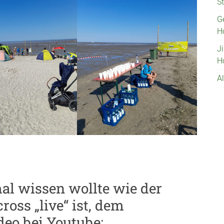
St
G
H
J
H
A
l wissen wollte wie der
oss „live“ ist, dem
deo bei Youtube: