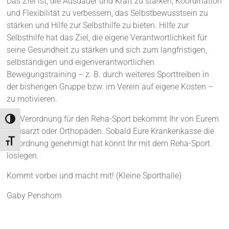
Das Ziel ist, die Ausdauer und Kraft zu stärken, Koordination
und Flexibilität zu verbessern, das Selbstbewusstsein zu
stärken und Hilfe zur Selbsthilfe zu bieten. Hilfe zur
Selbsthilfe hat das Ziel, die eigene Verantwortlichkeit für
seine Gesundheit zu stärken und sich zum langfristigen,
selbständigen und eigenverantwortlichen
Bewegungstraining – z. B. durch weiteres Sporttreiben in
der bisherigen Gruppe bzw. im Verein auf eigene Kosten –
zu motivieren.
Die Verordnung für den Reha-Sport bekommt Ihr von Eurem
Umschalten auf hohe Kontraste
Hausarzt oder Orthopäden. Sobald Eure Krankenkasse die
Schrift vergrößern
Verordnung genehmigt hat könnt Ihr mit dem Reha-Sport
loslegen.
Kommt vorbei und macht mit! (Kleine Sporthalle)
Gaby Penshorn