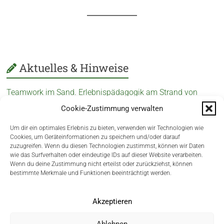
Aktuelles & Hinweise
Teamwork im Sand. Erlebnispädagogik am Strand von
Schillig.
Cookie-Zustimmung verwalten
Gelungener Start in den Mai beim MTV Hohenkirchen
Um dir ein optimales Erlebnis zu bieten, verwenden wir Technologien wie
Cookies, um Geräteinformationen zu speichern und/oder darauf
Jiu-Jitsu Gürtelprüfung beim Budo Club Hohenkirchen
zuzugreifen. Wenn du diesen Technologien zustimmst, können wir Daten
wie das Surfverhalten oder eindeutige IDs auf dieser Website verarbeiten.
Alltags-Fitness-Test (AFT)
Wenn du deine Zustimmung nicht erteilst oder zurückziehst, können
bestimmte Merkmale und Funktionen beeinträchtigt werden.
Copyright © 2026
MTV-Hohenkirchen
. Alle Rechte vorbehalten.
Akzeptieren
Theme:
Accelerate
von ThemeGrill. Präsentiert von
WordPress
.
Basketball
Boule
Engpassdehnung
FitBiking
Frauenturnen
Ablehnen