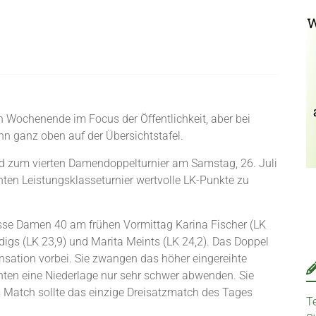
W
Wochenende im Focus der Öffentlichkeit, aber bei
hn ganz oben auf der Übersichtstafel.
d zum vierten Damendoppelturnier am Samstag, 26. Juli
en Leistungsklasseturnier wertvolle LK-Punkte zu
klasse Damen 40 am frühen Vormittag Karina Fischer (LK
ddigs (LK 23,9) und Marita Meints (LK 24,2). Das Doppel
sation vorbei. Sie zwangen das höher eingereihte
nnten eine Niederlage nur sehr schwer abwenden. Sie
es Match sollte das einzige Dreisatzmatch des Tages
T