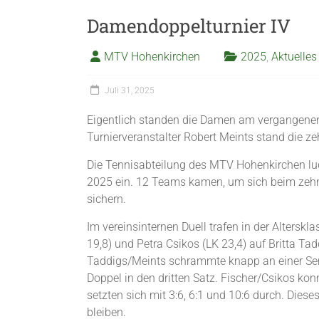
Damendoppelturnier IV
MTV Hohenkirchen
2025
,
Aktuelles
Juli 31, 2025
Eigentlich standen die Damen am vergangenen 
Turnierveranstalter Robert Meints stand die ze
Die Tennisabteilung des MTV Hohenkirchen lu
2025 ein. 12 Teams kamen, um sich beim zehnt
sichern.
Im vereinsinternen Duell trafen in der Alters
19,8) und Petra Csikos (LK 23,4) auf Britta Ta
Taddigs/Meints schrammte knapp an einer Sen
Doppel in den dritten Satz. Fischer/Csikos ko
setzten sich mit 3:6, 6:1 und 10:6 durch. Dies
bleiben.