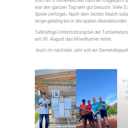
Vom MTV Hohenkirchen nahmen insgesamt sech
war den ganzen Tag sehr gut besucht. Viele
Spiele verfolgen. Nach dem letzten Match saß
lange gesellig bis in die späten Abendstund
Tatkräftige Unterstützung bei der Turnierleitu
am 30. August das Mixedturnier leiten.
Auch im nächsten Jahr soll ein Damendoppeltu
vl:
S
C