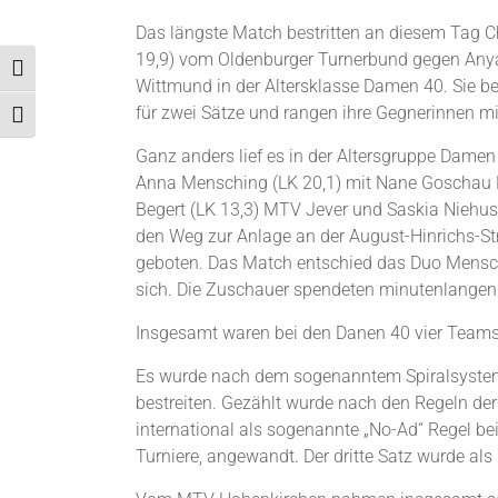
Das längste Match bestritten an diesem Tag Ch
19,9) vom Oldenburger Turnerbund gegen Anya
Umschalten auf hohe Kontraste
Wittmund in der Altersklasse Damen 40. Sie be
für zwei Sätze und rangen ihre Gegnerinnen mit
Schrift vergrößern
Ganz anders lief es in der Altersgruppe Damen
Anna Mensching (LK 20,1) mit Nane Goschau 
Begert (LK 13,3) MTV Jever und Saskia Niehus
den Weg zur Anlage an der August-Hinrichs-St
geboten. Das Match entschied das Duo Mensch
sich. Die Zuschauer spendeten minutenlangen 
Insgesamt waren bei den Danen 40 vier Teams
Es wurde nach dem sogenanntem Spiralsystem 
bestreiten. Gezählt wurde nach den Regeln der 
international als sogenannte „No-Ad“ Regel b
Turniere, angewandt. Der dritte Satz wurde al