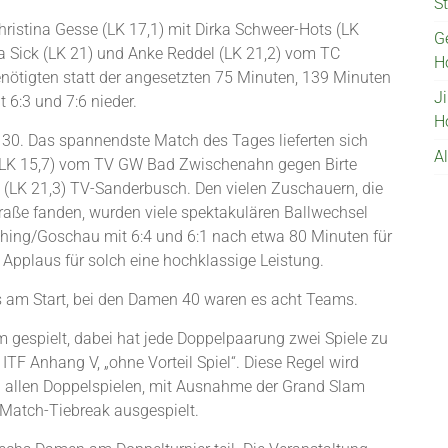
St
ristina Gesse (LK 17,1) mit Dirka Schweer-Hots (LK
G
 Sick (LK 21) und Anke Reddel (LK 21,2) vom TC
H
nötigten statt der angesetzten 75 Minuten, 139 Minuten
J
 6:3 und 7:6 nieder.
H
 30. Das spannendste Match des Tages lieferten sich
A
LK 15,7) vom TV GW Bad Zwischenahn gegen Birte
 (LK 21,3) TV-Sanderbusch. Den vielen Zuschauern, die
raße fanden, wurden viele spektakulären Ballwechsel
ing/Goschau mit 6:4 und 6:1 nach etwa 80 Minuten für
Applaus für solch eine hochklassige Leistung.
 am Start, bei den Damen 40 waren es acht Teams.
gespielt, dabei hat jede Doppelpaarung zwei Spiele zu
ITF Anhang V, „ohne Vorteil Spiel“. Diese Regel wird
ei allen Doppelspielen, mit Ausnahme der Grand Slam
s Match-Tiebreak ausgespielt.