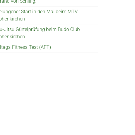
rand von Schillig.
elungener Start in den Mai beim MTV
ohenkirchen
iu-Jitsu Gürtelprüfung beim Budo Club
ohenkirchen
lltags-Fitness-Test (AFT)