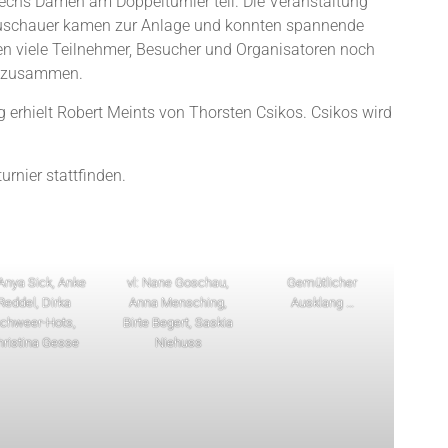
s Damen am Doppelturnier teil. Die Veranstaltung
 Zuschauer kamen zur Anlage und konnten spannende
en viele Teilnehmer, Besucher und Organisatoren noch
en zusammen.
ng erhielt Robert Meints von Thorsten Csikos. Csikos wird
rnier stattfinden.
 Anya Sick, Anke
vl: Nane Goschau,
Gemütlicher
Reddel, Dirka
Anna Mensching,
Ausklang …
chweer-Hots,
Birte Begert, Saskia
hristina Gesse
Niehuss