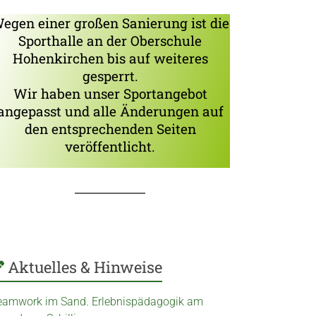
egen einer großen Sanierung ist die
Sporthalle an der Oberschule
Hohenkirchen bis auf weiteres
gesperrt.
Wir haben unser Sportangebot
angepasst und alle Änderungen auf
den entsprechenden Seiten
veröffentlicht.
Aktuelles & Hinweise
eamwork im Sand. Erlebnispädagogik am